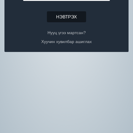
НЭВТРЭХ
Нууц үгээ мартсан?
Хуучин хувилбар ашиглах