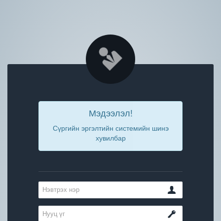
Мэдээлэл!
Сүргийн эргэлтийн системийн шинэ
хувилбар